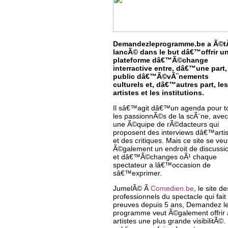
Demandezleprogramme.be a Ã©t
lancÃ© dans le but dâ€™offrir u
plateforme dâ€™Ã©change
interractive entre, dâ€™une part,
public dâ€™Ã©vÃ¨nements
culturels et, dâ€™autres part, les
artistes et les institutions.
Il sâ€™agit dâ€™un agenda pour t
les passionnÃ©s de la scÃ¨ne, avec
une Ã©quipe de rÃ©dacteurs qui
proposent des interviews dâ€™arti
et des critiques. Mais ce site se veu
Ã©galement un endroit de discussi
et dâ€™Ã©changes oÃ¹ chaque
spectateur a lâ€™occasion de
sâ€™exprimer.
JumelÃ© Ã
Comedien.be
, le site de
professionnels du spectacle qui fait
preuves depuis 5 ans, Demandez l
programme veut Ã©galement offrir
artistes une plus grande visibilitÃ©.