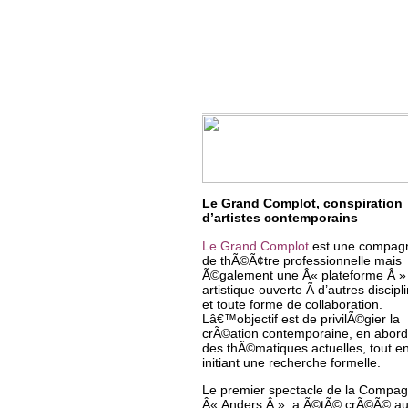
Le Grand Complot, conspiration
d’artistes contemporains
Le Grand Complot
est une compag
de thÃ©Ã¢tre professionnelle mais
Ã©galement une Â« plateforme Â »
artistique ouverte Ã d’autres discipl
et toute forme de collaboration.
Lâ€™objectif est de privilÃ©gier la
crÃ©ation contemporaine, en abord
des thÃ©matiques actuelles, tout e
initiant une recherche formelle.
Le premier spectacle de la Compag
Â« Anders Â », a Ã©tÃ© crÃ©Ã© a