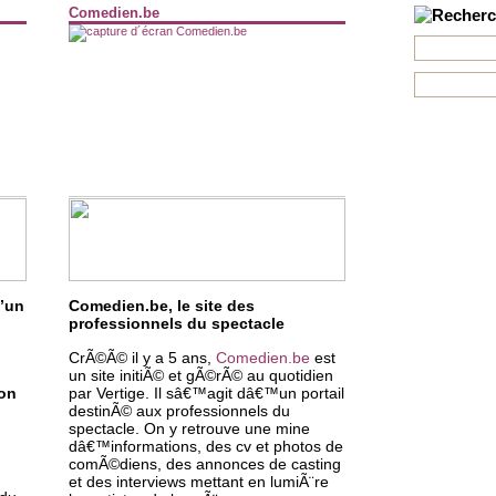
Comedien.be
d’un
Comedien.be, le site des
professionnels du spectacle
CrÃ©Ã© il y a 5 ans,
Comedien.be
est
un site initiÃ© et gÃ©rÃ© au quotidien
ion
par Vertige. Il sâ€™agit dâ€™un portail
destinÃ© aux professionnels du
spectacle. On y retrouve une mine
dâ€™informations, des cv et photos de
comÃ©diens, des annonces de casting
et des interviews mettant en lumiÃ¨re