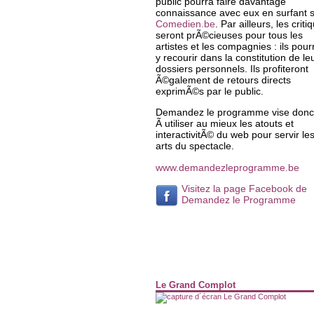
public pourra faire davantage
connaissance avec eux en surfant 
Comedien.be
. Par ailleurs, les criti
seront prÃ©cieuses pour tous les
artistes et les compagnies : ils pour
y recourir dans la constitution de le
dossiers personnels. Ils profiteront
Ã©galement de retours directs
exprimÃ©s par le public.
Demandez le programme vise donc
Ã utiliser au mieux les atouts et
interactivitÃ© du web pour servir le
arts du spectacle.
www.demandezleprogramme.be
Visitez la page Facebook de
Demandez le Programme
Le Grand Complot