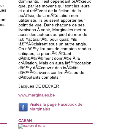
dominants. Il est cependant prÃ©cieux
sur
que, par les moyens qui sont les leurs
ques
et qui relÃ¨vent de la fiction, de la
poÃ©sie, de la mÃ©ditation non
ront
utilitariste, ils puissent apporter leur
urs
point de vue. Dans chacune de ses
livraisons Ã venir, Marginales mettra
aussi des auteurs au pied du mur de
lâ€™actualitÃ©, pour quâ€™ils
lâ€™Ã©clairent sous un autre angle.
On nâ€™y lira pas de comptes rendus
critiques, la prioritÃ© Ã©tant
s
dÃ©libÃ©rÃ©ment donnÃ©e Ã la
crÃ©ation. Mais on aura lâ€™occasion
dâ€™y dÃ©couvrir des inÃ©dits
dâ€™Ã©crivains confirmÃ©s ou de
dÃ©butants complets."
Jacques DE DECKER
www.marginales.be
Visitez la page Facebook de
Marginales
CABAN