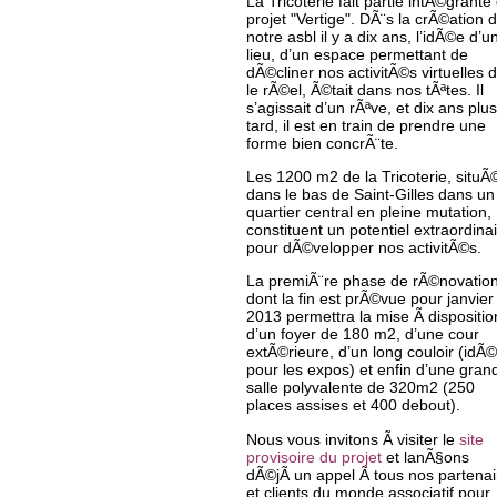
La Tricoterie fait partie intÃ©grante
projet "Vertige". DÃ¨s la crÃ©ation 
notre asbl il y a dix ans, l’idÃ©e d’u
lieu, d’un espace permettant de
dÃ©cliner nos activitÃ©s virtuelles 
le rÃ©el, Ã©tait dans nos tÃªtes. Il
s’agissait d’un rÃªve, et dix ans plus
tard, il est en train de prendre une
forme bien concrÃ¨te.
Les 1200 m2 de la Tricoterie, situÃ
dans le bas de Saint-Gilles dans un
quartier central en pleine mutation,
constituent un potentiel extraordina
pour dÃ©velopper nos activitÃ©s.
La premiÃ¨re phase de rÃ©novatio
dont la fin est prÃ©vue pour janvier
2013 permettra la mise Ã dispositio
d’un foyer de 180 m2, d’une cour
extÃ©rieure, d’un long couloir (idÃ©
pour les expos) et enfin d’une gran
salle polyvalente de 320m2 (250
places assises et 400 debout).
Nous vous invitons Ã visiter le
site
provisoire du projet
et lanÃ§ons
dÃ©jÃ un appel Ã tous nos partenai
et clients du monde associatif pour