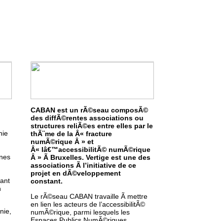
CABAN est un rÃ©seau composÃ©
des diffÃ©rentes associations ou
structures reliÃ©es entre elles par le
nie
thÃ¨me de la Â« fracture
numÃ©rique Â » et
Â« lâ€™accessibilitÃ© numÃ©rique
ines
Â » Ã Bruxelles. Vertige est une des
associations Ã l’initiative de ce
projet en dÃ©veloppement
ant
constant.
n
Le rÃ©seau CABAN travaille Ã mettre
en lien les acteurs de l’accessibilitÃ©
nie,
numÃ©rique, parmi lesquels les
u
Espaces Publics NumÃ©riques.