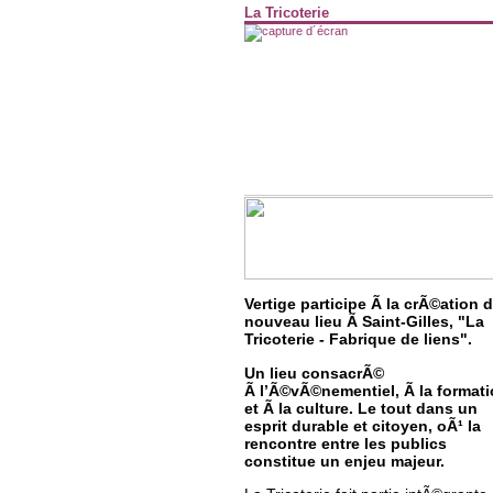
La Tricoterie
Vertige participe Ã la crÃ©ation 
nouveau lieu Ã Saint-Gilles, "La
Tricoterie - Fabrique de liens".
Un lieu consacrÃ©
Ã l’Ã©vÃ©nementiel, Ã la format
et Ã la culture. Le tout dans un
esprit durable et citoyen, oÃ¹ la
rencontre entre les publics
constitue un enjeu majeur.