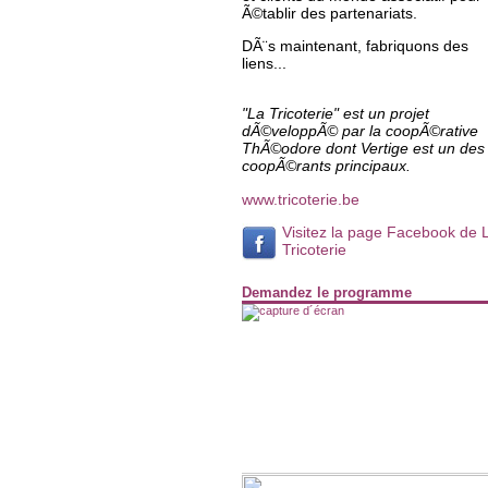
Ã©tablir des partenariats.
DÃ¨s maintenant, fabriquons des
liens...
"La Tricoterie" est un projet
dÃ©veloppÃ© par la coopÃ©rative
ThÃ©odore dont Vertige est un des
coopÃ©rants principaux.
www.tricoterie.be
Visitez la page Facebook de 
Tricoterie
Demandez le programme