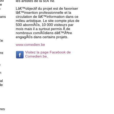
 du
les artistes de la scÃ¨ne.
de
n
Lâ€™objectif du projet est de favoriser
lâ€™insertion professionnelle et la
dans
circulation de lâ€™information dans ce
milieu artistique. Le site compte plus de
500 abonnÃ©s, 10 000 visiteurs par
mois mais il a surtout permis Ã de
nombreux comÃ©diens dâ€™Ãªtre
engagÃ©s dans certains projets.
©e
www.comedien.be
Visitez la page Facebook de
ire
Comedien.be
.
n
n
al
de
res