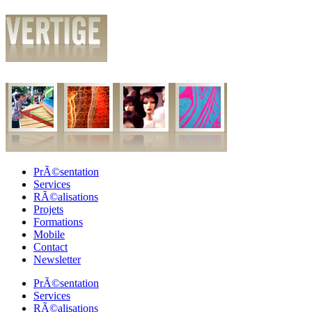
PrÃ©sentation
Services
RÃ©alisations
Projets
Formations
Mobile
Contact
Newsletter
PrÃ©sentation
Services
RÃ©alisations