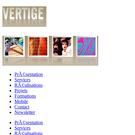
PrÃ©sentation
Services
RÃ©alisations
Projets
Formations
Mobile
Contact
Newsletter
PrÃ©sentation
Services
RÃ©alisations