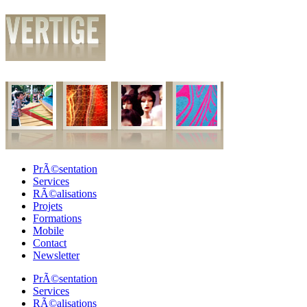
PrÃ©sentation
Services
RÃ©alisations
Projets
Formations
Mobile
Contact
Newsletter
PrÃ©sentation
Services
RÃ©alisations