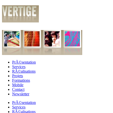
PrÃ©sentation
Services
RÃ©alisations
Projets
Formations
Mobile
Contact
Newsletter
PrÃ©sentation
Services
RÃ©alisations