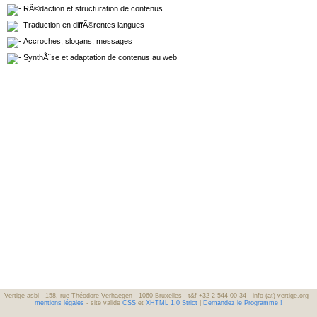
RÃ©daction et structuration de contenus
Traduction en diffÃ©rentes langues
Accroches, slogans, messages
SynthÃ¨se et adaptation de contenus au web
Vertige asbl - 158, rue Théodore Verhaegen - 1060 Bruxelles - t&f +32 2 544 00 34 - info (at) vertige.org -
mentions légales
- site valide
CSS
et
XHTML 1.0 Strict
|
Demandez le Programme !