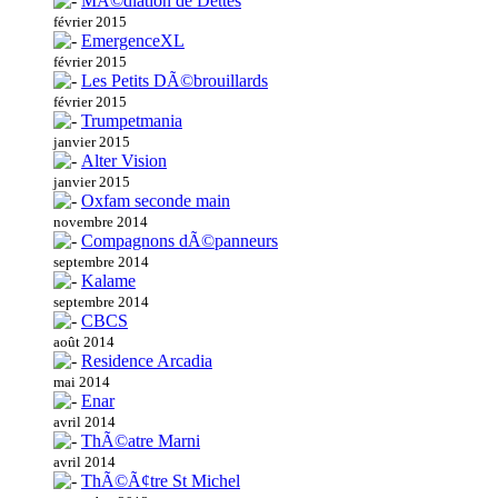
MÃ©diation de Dettes
février 2015
EmergenceXL
février 2015
Les Petits DÃ©brouillards
février 2015
Trumpetmania
janvier 2015
Alter Vision
janvier 2015
Oxfam seconde main
novembre 2014
Compagnons dÃ©panneurs
septembre 2014
Kalame
septembre 2014
CBCS
août 2014
Residence Arcadia
mai 2014
Enar
avril 2014
ThÃ©atre Marni
avril 2014
ThÃ©Ã¢tre St Michel