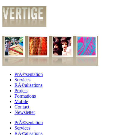
PrÃ©sentation
Services
RÃ©alisations
Projets
Formations
Mobile
Contact
Newsletter
PrÃ©sentation
Services
RÃ©alisations