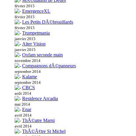
MÃ©diation de Dettes
février 2015
EmergenceXL
février 2015
Les Petits DÃ©brouillards
février 2015
Trumpetmania
janvier 2015
Alter Vision
janvier 2015
Oxfam seconde main
novembre 2014
Compagnons dÃ©panneurs
septembre 2014
Kalame
septembre 2014
CBCS
août 2014
Residence Arcadia
mai 2014
Enar
avril 2014
ThÃ©atre Marni
avril 2014
ThÃ©Ã¢tre St Michel