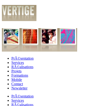
PrÃ©sentation
Services
RÃ©alisations
Projets
Formations
Mobile
Contact
Newsletter
PrÃ©sentation
Services
RÃ©alisations