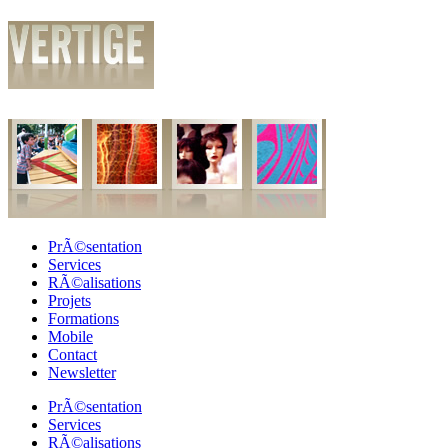
PrÃ©sentation
Services
RÃ©alisations
Projets
Formations
Mobile
Contact
Newsletter
PrÃ©sentation
Services
RÃ©alisations