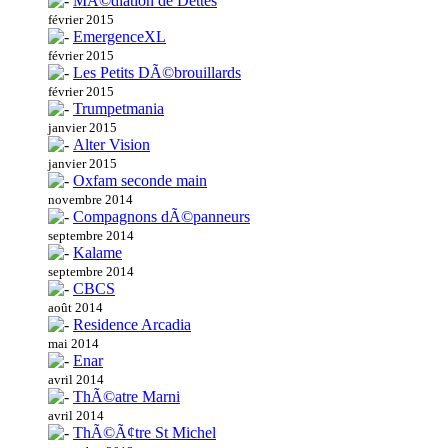
MÃ©diation de Dettes
février 2015
EmergenceXL
février 2015
Les Petits DÃ©brouillards
février 2015
Trumpetmania
janvier 2015
Alter Vision
janvier 2015
Oxfam seconde main
novembre 2014
Compagnons dÃ©panneurs
septembre 2014
Kalame
septembre 2014
CBCS
août 2014
Residence Arcadia
mai 2014
Enar
avril 2014
ThÃ©atre Marni
avril 2014
ThÃ©Ã¢tre St Michel