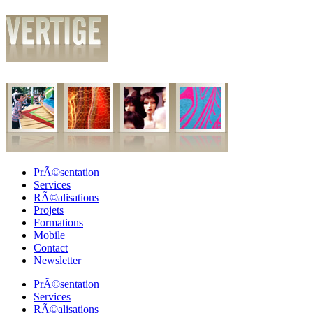
PrÃ©sentation
Services
RÃ©alisations
Projets
Formations
Mobile
Contact
Newsletter
PrÃ©sentation
Services
RÃ©alisations