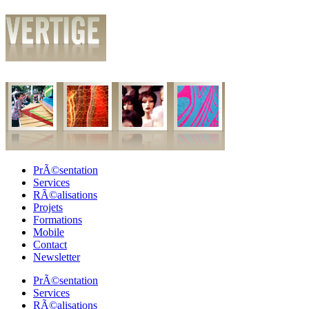
PrÃ©sentation
Services
RÃ©alisations
Projets
Formations
Mobile
Contact
Newsletter
PrÃ©sentation
Services
RÃ©alisations