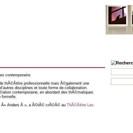
ns
Projets
Formations
Mobile
Contact
Newsletter
stes contemporains
de thÃ©Ã¢tre professionnelle mais Ã©galement une
d’autres disciplines et toute forme de collaboration.
rÃ©ation contemporaine, en abordant des thÃ©matiques
e formelle.
e, Â« Anders Â », a Ã©tÃ© crÃ©Ã© au
ThÃ©Ã¢tre Les