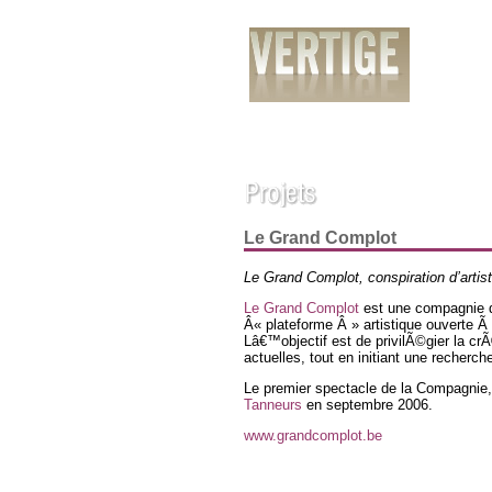
PrÃ©sentation
Services
RÃ©alisatio
Le Grand Complot
Le Grand Complot, conspiration d’arti
Le Grand Complot
est une compagnie 
Â« plateforme Â » artistique ouverte Ã 
Lâ€™objectif est de privilÃ©gier la c
actuelles, tout en initiant une recherch
Le premier spectacle de la Compagni
Tanneurs
en septembre 2006.
www.grandcomplot.be