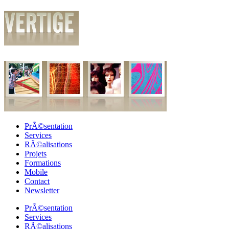
PrÃ©sentation
Services
RÃ©alisations
Projets
Formations
Mobile
Contact
Newsletter
PrÃ©sentation
Services
RÃ©alisations