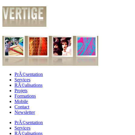
PrÃ©sentation
Services
RÃ©alisations
Projets
Formations
Mobile
Contact
Newsletter
PrÃ©sentation
Services
RÃ©alisations