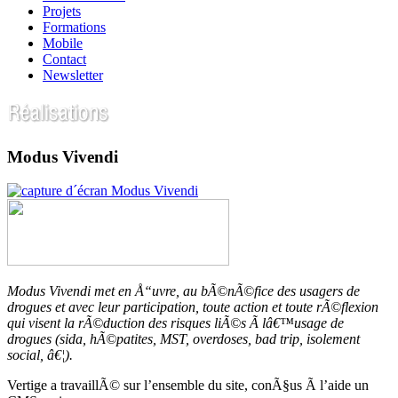
Projets
Formations
Mobile
Contact
Newsletter
Modus Vivendi
Modus Vivendi met en Å“uvre, au bÃ©nÃ©fice des usagers de
drogues et avec leur participation, toute action et toute rÃ©flexion
qui visent la rÃ©duction des risques liÃ©s Ã lâ€™usage de
drogues (sida, hÃ©patites, MST, overdoses, bad trip, isolement
social, â€¦).
Vertige a travaillÃ© sur l’ensemble du site, conÃ§us Ã l’aide un