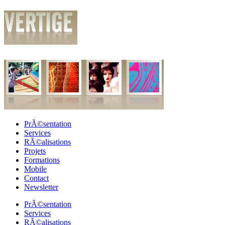
PrÃ©sentation
Services
RÃ©alisations
Projets
Formations
Mobile
Contact
Newsletter
PrÃ©sentation
Services
RÃ©alisations