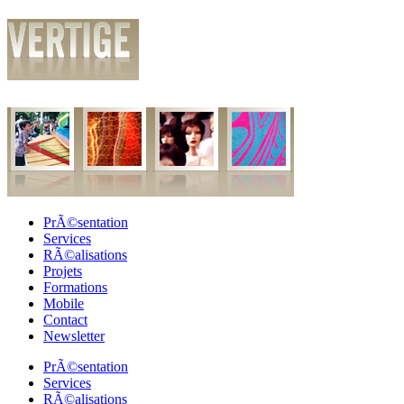
PrÃ©sentation
Services
RÃ©alisations
Projets
Formations
Mobile
Contact
Newsletter
PrÃ©sentation
Services
RÃ©alisations