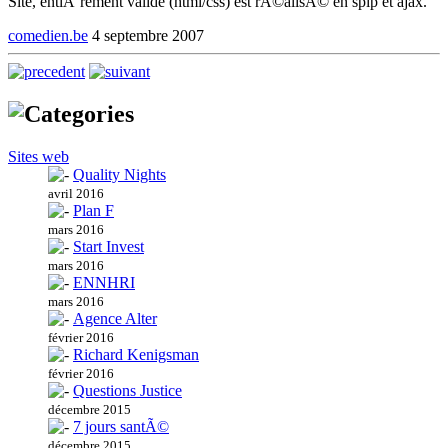
Site, entiÃ¨rement valide (html/css) est rÃ©alisÃ© en spip et ajax.
comedien.be
4 septembre 2007
Sites web
Quality Nights
avril 2016
Plan F
mars 2016
Start Invest
mars 2016
ENNHRI
mars 2016
Agence Alter
février 2016
Richard Kenigsman
février 2016
Questions Justice
décembre 2015
7 jours santÃ©
décembre 2015