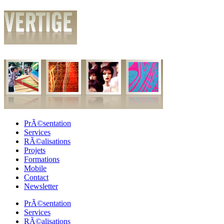
PrÃ©sentation
Services
RÃ©alisations
Projets
Formations
Mobile
Contact
Newsletter
PrÃ©sentation
Services
RÃ©alisations