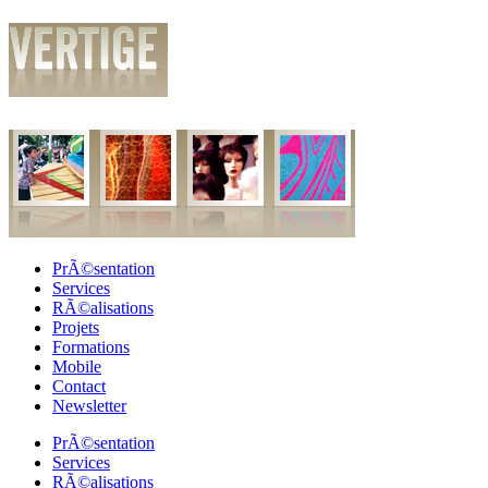
PrÃ©sentation
Services
RÃ©alisations
Projets
Formations
Mobile
Contact
Newsletter
PrÃ©sentation
Services
RÃ©alisations