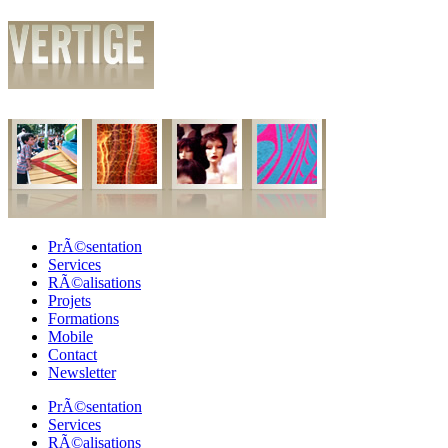
PrÃ©sentation
Services
RÃ©alisations
Projets
Formations
Mobile
Contact
Newsletter
PrÃ©sentation
Services
RÃ©alisations