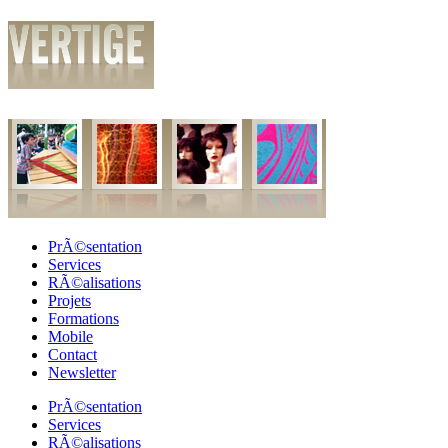
PrÃ©sentation
Services
RÃ©alisations
Projets
Formations
Mobile
Contact
Newsletter
PrÃ©sentation
Services
RÃ©alisations