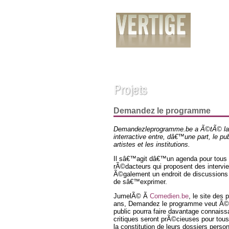
PrÃ©sentation
Services
RÃ©alisatio
Demandez le programme
Demandezleprogramme.be a Ã©tÃ© lan
interractive entre, dâ€™une part, le 
artistes et les institutions.
Il sâ€™agit dâ€™un agenda pour tous
rÃ©dacteurs qui proposent des intervie
Ã©galement un endroit de discussion
de sâ€™exprimer.
JumelÃ© Ã
Comedien.be
, le site des
ans, Demandez le programme veut Ã©gal
public pourra faire davantage connais
critiques seront prÃ©cieuses pour tous 
la constitution de leurs dossiers perso