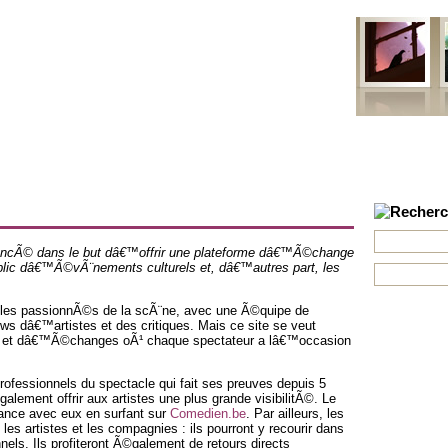
ns
Projets
Formations
Mobile
Contact
Newsletter
cÃ© dans le but dâ€™offrir une plateforme dâ€™Ã©change
public dâ€™Ã©vÃ¨nements culturels et, dâ€™autres part, les
 les passionnÃ©s de la scÃ¨ne, avec une Ã©quipe de
ws dâ€™artistes et des critiques. Mais ce site se veut
s et dâ€™Ã©changes oÃ¹ chaque spectateur a lâ€™occasion
 professionnels du spectacle qui fait ses preuves depuis 5
ement offrir aux artistes une plus grande visibilitÃ©. Le
sance avec eux en surfant sur
Comedien.be
. Par ailleurs, les
les artistes et les compagnies : ils pourront y recourir dans
nnels. Ils profiteront Ã©galement de retours directs