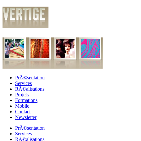
PrÃ©sentation
Services
RÃ©alisations
Projets
Formations
Mobile
Contact
Newsletter
PrÃ©sentation
Services
RÃ©alisations