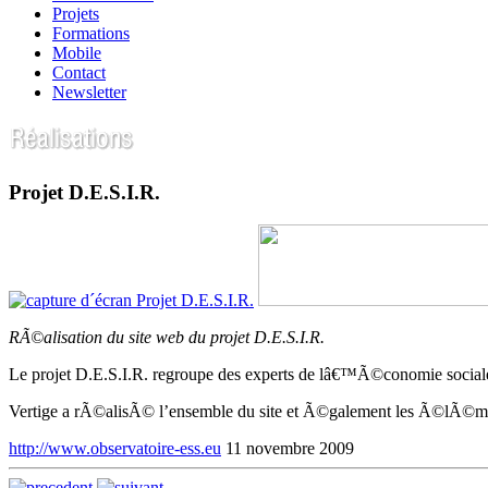
Projets
Formations
Mobile
Contact
Newsletter
Projet D.E.S.I.R.
RÃ©alisation du site web du projet D.E.S.I.R.
Le projet D.E.S.I.R. regroupe des experts de lâ€™Ã©conomie sociale e
Vertige a rÃ©alisÃ© l’ensemble du site et Ã©galement les Ã©lÃ©men
http://www.observatoire-ess.eu
11 novembre 2009