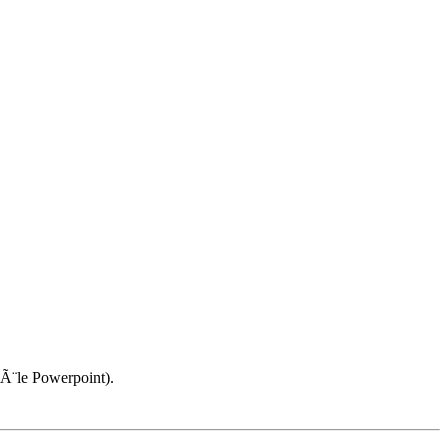
dÃ¨le Powerpoint).