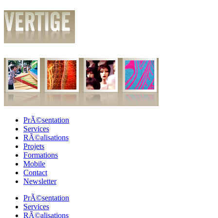
PrÃ©sentation
Services
RÃ©alisations
Projets
Formations
Mobile
Contact
Newsletter
PrÃ©sentation
Services
RÃ©alisations