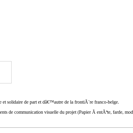
t solidaire de part et dâ€™autre de la frontiÃ¨re franco-belge.
ts de communication visuelle du projet (Papier Ã entÃªte, farde, mo