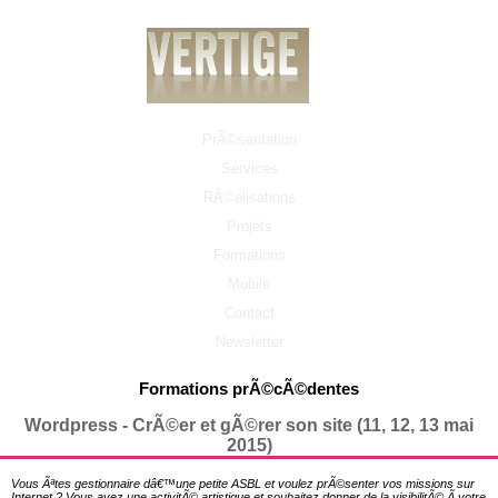
PrÃ©sentation
Services
RÃ©alisations
Projets
Formations
Mobile
Contact
Newsletter
Formations prÃ©cÃ©dentes
Wordpress - CrÃ©er et gÃ©rer son site (11, 12, 13 mai
2015)
Vous Ãªtes gestionnaire dâ€™une petite ASBL et voulez prÃ©senter vos missions sur
Internet ? Vous avez une activitÃ© artistique et souhaitez donner de la visibilitÃ© Ã votre