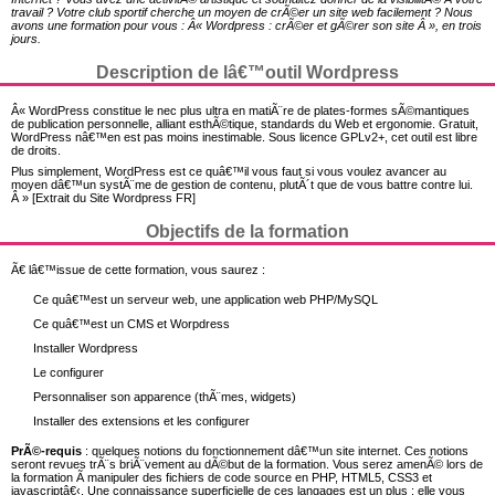
travail ? Votre club sportif cherche un moyen de crÃ©er un site web facilement ? Nous
avons une formation pour vous : Â« Wordpress : crÃ©er et gÃ©rer son site Â », en trois
jours.
Description de lâ€™outil Wordpress
Â« WordPress constitue le nec plus ultra en matiÃ¨re de plates-formes sÃ©mantiques
de publication personnelle, alliant esthÃ©tique, standards du Web et ergonomie. Gratuit,
WordPress nâ€™en est pas moins inestimable. Sous licence GPLv2+, cet outil est libre
de droits.
Plus simplement, WordPress est ce quâ€™il vous faut si vous voulez avancer au
moyen dâ€™un systÃ¨me de gestion de contenu, plutÃ´t que de vous battre contre lui.
Â » [Extrait du Site Wordpress FR]
Objectifs de la formation
Ã€ lâ€™issue de cette formation, vous saurez :
Ce quâ€™est un serveur web, une application web PHP/MySQL
Ce quâ€™est un CMS et Worpdress
Installer Wordpress
Le configurer
Personnaliser son apparence (thÃ¨mes, widgets)
Installer des extensions et les configurer
PrÃ©-requis
: quelques notions du fonctionnement dâ€™un site internet. Ces notions
seront revues trÃ¨s briÃ¨vement au dÃ©but de la formation. Vous serez amenÃ© lors de
la formation Ã manipuler des fichiers de code source en PHP, HTML5, CSS3 et
javascriptâ€‹. Une connaissance superficielle de ces langages est un plus ; elle vous