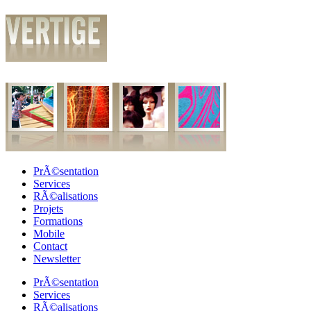
PrÃ©sentation
Services
RÃ©alisations
Projets
Formations
Mobile
Contact
Newsletter
PrÃ©sentation
Services
RÃ©alisations