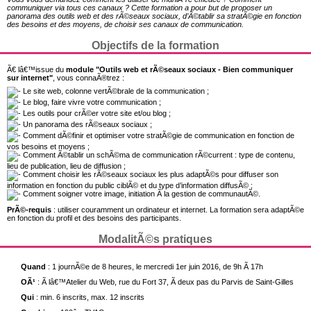
communiquer via tous ces canaux ? Cette formation a pour but de proposer un
panorama des outils web et des rÃ©seaux sociaux, d’Ã©tablir sa stratÃ©gie en fonction
des besoins et des moyens, de choisir ses canaux de communication.
Objectifs de la formation
Ã€ lâ€™issue du
module "Outils web et rÃ©seaux sociaux - Bien communiquer
sur internet"
, vous connaÃ®trez :
Le site web, colonne vertÃ©brale de la communication ;
Le blog, faire vivre votre communication ;
Les outils pour crÃ©er votre site et/ou blog ;
Un panorama des rÃ©seaux sociaux ;
Comment dÃ©finir et optimiser votre stratÃ©gie de communication en fonction de
vos besoins et moyens ;
Comment Ã©tablir un schÃ©ma de communication rÃ©current : type de contenu,
lieu de publication, lieu de diffusion ;
Comment choisir les rÃ©seaux sociaux les plus adaptÃ©s pour diffuser son
information en fonction du public ciblÃ© et du type d’information diffusÃ© ;
Comment soigner votre image, initiation Ã la gestion de communautÃ©.
PrÃ©-requis
: utiliser couramment un ordinateur et internet. La formation sera adaptÃ©e
en fonction du profil et des besoins des participants.
ModalitÃ©s pratiques
Quand
: 1 journÃ©e de 8 heures, le mercredi 1er juin 2016, de 9h Ã 17h
OÃ¹
: Ã lâ€™Atelier du Web, rue du Fort 37, Ã deux pas du Parvis de Saint-Gilles
Qui
: min. 6 inscrits, max. 12 inscrits