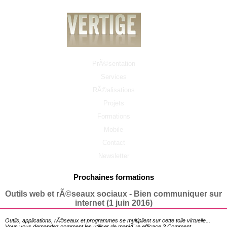
PrÃ©sentation
Services
RÃ©alisations
Projets
Formations
Mobile
Contact
Newsletter
Prochaines formations
Outils web et rÃ©seaux sociaux - Bien communiquer sur
internet (1 juin 2016)
Outils, applications, rÃ©seaux et programmes se multiplient sur cette toile virtuelle...
Vous vous demandez comment les utiliser de maniÃ¨re efficace ? Comment