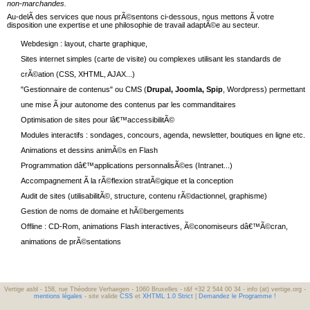
non-marchandes.
Au-delÃ des services que nous prÃ©sentons ci-dessous, nous mettons Ã votre
disposition une expertise et une philosophie de travail adaptÃ©e au secteur.
Webdesign : layout, charte graphique,
Sites internet simples (carte de visite) ou complexes utilisant les standards de
crÃ©ation (CSS, XHTML, AJAX...)
"Gestionnaire de contenus" ou CMS (
Drupal, Joomla, Spip
, Wordpress) permettant
une mise Ã jour autonome des contenus par les commanditaires
Optimisation de sites pour lâ€™accessibilitÃ©
Modules interactifs : sondages, concours, agenda, newsletter, boutiques en ligne etc.
Animations et dessins animÃ©s en Flash
Programmation dâ€™applications personnalisÃ©es (Intranet...)
Accompagnement Ã la rÃ©flexion stratÃ©gique et la conception
Audit de sites (utilisabilitÃ©, structure, contenu rÃ©dactionnel, graphisme)
Gestion de noms de domaine et hÃ©bergements
Offline : CD-Rom, animations Flash interactives, Ã©conomiseurs dâ€™Ã©cran,
animations de prÃ©sentations
Vertige asbl - 158, rue Théodore Verhaegen - 1060 Bruxelles - t&f +32 2 544 00 34 - info (at) vertige.org -
mentions légales
- site valide
CSS
et
XHTML 1.0 Strict
|
Demandez le Programme !