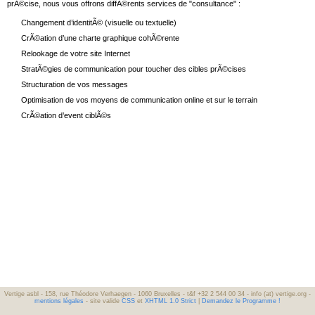
prÃ©cise, nous vous offrons diffÃ©rents services de "consultance" :
Changement d’identitÃ© (visuelle ou textuelle)
CrÃ©ation d’une charte graphique cohÃ©rente
Relookage de votre site Internet
StratÃ©gies de communication pour toucher des cibles prÃ©cises
Structuration de vos messages
Optimisation de vos moyens de communication online et sur le terrain
CrÃ©ation d’event ciblÃ©s
Vertige asbl - 158, rue Théodore Verhaegen - 1060 Bruxelles - t&f +32 2 544 00 34 - info (at) vertige.org -
mentions légales
- site valide
CSS
et
XHTML 1.0 Strict
|
Demandez le Programme !