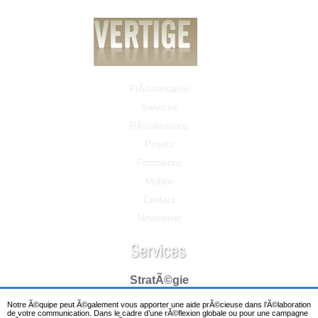
PrÃ©sentation
Services
RÃ©alisations
Projets
Formations
Mobile
Contact
Newsletter
StratÃ©gie
Notre Ã©quipe peut Ã©galement vous apporter une aide prÃ©cieuse dans l’Ã©laboration
de votre communication. Dans le cadre d’une rÃ©flexion globale ou pour une campagne