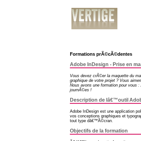
PrÃ©sentation
Services
RÃ©alisatio
Formations prÃ©cÃ©dentes
Adobe InDesign - Prise en mai
Vous devez crÃ©er la maquette du mag
graphique de votre projet ? Vous aimer
Nous avons une formation pour vous : 
journÃ©es !
Description de lâ€™outil Ado
Adobe InDesign est une application po
vos conceptions graphiques et typogr
tout type dâ€™Ã©cran.
Objectifs de la formation