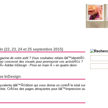
ns
Projets
Formations
Mobile
Contact
Newsletter
n (22, 23, 24 et 25 septembre 2015)
azine de votre asbl ? Vous souhaitez refaire lâ€™identitÃ©
iez concevoir des visuels pour promouvoir vos activitÃ©s ?
Â« Adobe InDesign - Prise en main Â » en quatre demi-
be InDesign
lyvalente dâ€™Ã©dition qui vous donne un contrÃ´le total sur
aphie. CrÃ©ez des pages attrayantes pour lâ€™impression ou