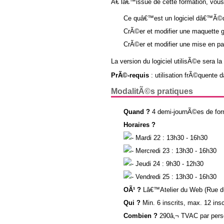
Ã€ lâ€™issue de cette formation, vous
Ce quâ€™est un logiciel dâ€™Ã©dit
CrÃ©er et modifier une maquette 
CrÃ©er et modifier une mise en p
La version du logiciel utilisÃ©e sera l
PrÃ©-requis
: utilisation frÃ©quente 
ModalitÃ©s pratiques
Quand ?
4 demi-journÃ©es de for
Horaires ?
Mardi 22 : 13h30 - 16h30
Mercredi 23 : 13h30 - 16h30
Jeudi 24 : 9h30 - 12h30
Vendredi 25 : 13h30 - 16h30
OÃ¹ ?
Lâ€™Atelier du Web (Rue du 
Qui ?
Min. 6 inscrits, max. 12 insc
Combien ?
290â‚¬ TVAC par per