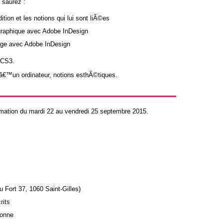
 saurez :
ion et les notions qui lui sont liÃ©es
graphique avec Adobe InDesign
age avec Adobe InDesign
a CS3.
dâ€™un ordinateur, notions esthÃ©tiques.
mation du mardi 22 au vendredi 25 septembre 2015.
Fort 37, 1060 Saint-Gilles)
rits
sonne