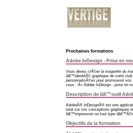
PrÃ©sentation
Services
RÃ©alisatio
Prochaines formations
Adobe InDesign - Prise en main
Vous devez crÃ©er la maquette du mag
lâ€™identitÃ© graphique de votre club
personnalisÃ©es pour promouvoir vos a
vous : Â« Adobe InDesign - prise en m
Description de lâ€™outil Ado
AdobeÂ® InDesignÂ® est une applicati
total sur vos conceptions graphiques 
lâ€™impression ou tout type dâ€™Ã©
Objectifs de la formation