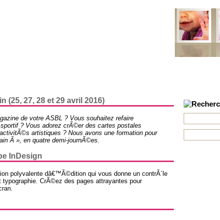
ns
Projets
Formations
Mobile
Contact
Newsletter
 (25, 27, 28 et 29 avril 2016)
azine de votre ASBL ? Vous souhaitez refaire
 sportif ? Vous adorez crÃ©er des cartes postales
ctivitÃ©s artistiques ? Nous avons une formation pour
ain Â », en quatre demi-journÃ©es.
be InDesign
on polyvalente dâ€™Ã©dition qui vous donne un contrÃ´le
et typographie. CrÃ©ez des pages attrayantes pour
cran.