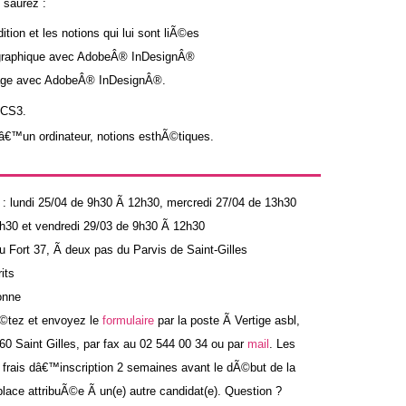
 saurez :
ion et les notions qui lui sont liÃ©es
 graphique avec AdobeÂ® InDesignÂ®
page avec AdobeÂ® InDesignÂ®.
a CS3.
dâ€™un ordinateur, notions esthÃ©tiques.
n : lundi 25/04 de 9h30 Ã 12h30, mercredi 27/04 de 13h30
2h30 et vendredi 29/03 de 9h30 Ã 12h30
u Fort 37, Ã deux pas du Parvis de Saint-Gilles
its
onne
Ã©tez et envoyez le
formulaire
par la poste Ã Vertige asbl,
 Saint Gilles, par fax au 02 544 00 34 ou par
mail
. Les
s frais dâ€™inscription 2 semaines avant le dÃ©but de la
 place attribuÃ©e Ã un(e) autre candidat(e). Question ?