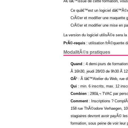
Ã€ lâ€™issue de cette formation, vous
Ce quâ€™est un logiciel dâ€™Ã©dit
CrÃ©er et modifier une maquette
CrÃ©er et modifier une mise en 
La version du logiciel utilisÃ©e sera l
PrÃ©-requis
: utilisation frÃ©quente 
ModalitÃ©s pratiques
Quand
: 4 demi-jours de formatio
Ã 16h30, jeudi 28/03 de 9h30 Ã 1
OÃ¹
: Ã lâ€™Atelier du Web, rue d
Qui
: min. 6 inscrits, max. 12 inscr
Combien
: 290â‚¬ TVAC par pers
Comment
: Inscriptions ? Compl
158 rue ThÃ©odore Verhaegen, 1060
stagiaires devront avoir payÃ© le
formation, sous peine de voir leur