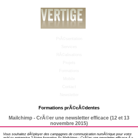
PrÃ©sentation
Services
RÃ©alisations
Projets
Formations
Mobile
Contact
Newsletter
Formations prÃ©cÃ©dentes
Mailchimp - CrÃ©er une newsletter efficace (12 et 13
novembre 2015)
Vous souhaitez dÃ©ployer des campagnes de communication numÃ©rique pour votre
asbl ou entreprise ? Notre formation Â« Mailchimp - CrÃ©er une newsletter efficace Â »