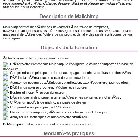
vous apprendra Ã crÃ©er, rÃ©diger, designer, illustrer et planifier un mailing efficace en
utilisant lâ€™outil Mailchimp.
Description de Mailchimp
Mailchimp permet de crÃ©er des newsletters Ã lâ€™aide de templates,
dâ€™automatiser des envois, dâ€™intÃ©grer les contenus sur les rÃ©seaux sociaux,
mais aussi de gÃ©rer des fichiers de contacts et de faire des suivis statistiques de vos
campagnes.
Objectifs de la formation
Ã€ lâ€™issue du la formation, vous pourrez :
CrÃ©er votre compte sur Mailchimp, le configurer, le valider et importer sa base de
donnÃ©es ;
Comprendre les principes de la squeeze page : enrichir votre base de donnÃ©es ;
DÃ©finir la thÃ©matique et le plan de votre newsletter ;
Adopter les notions stratÃ©giques : planification, taux d’ouverture, taux de clics ;
DÃ©finir un objet accrocheur, rÃ©diger et structurer ;
Illustrer et inciter Ã l’action du lecteur ;
DÃ©finir une landing page, lister et prÃ©parer les contenus enrichis liÃ©s ;
CrÃ©er un modÃ¨le de mailing, principes de design ;
Comprendre les principes de l’A/B testing ;
Planifier votre campagne, dÃ©finir les bons horaires et le bon jour ;
Analyser les statistiques et adapter votre stratÃ©gie.
PrÃ©-requis
: utiliser couramment un ordinateur et internet.
ModalitÃ©s pratiques