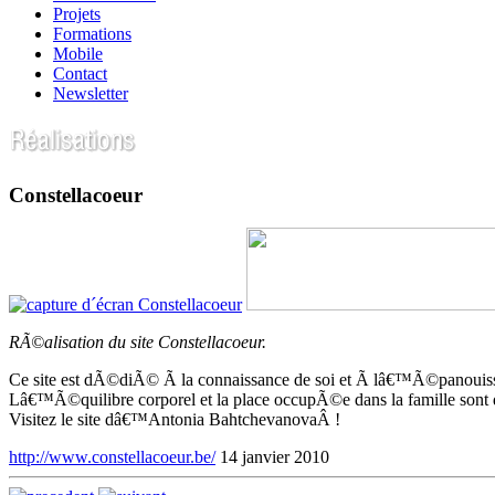
Projets
Formations
Mobile
Contact
Newsletter
Constellacoeur
RÃ©alisation du site Constellacoeur.
Ce site est dÃ©diÃ© Ã la connaissance de soi et Ã lâ€™Ã©panouis
Lâ€™Ã©quilibre corporel et la place occupÃ©e dans la famille sont 
Visitez le site dâ€™Antonia BahtchevanovaÂ !
http://www.constellacoeur.be/
14 janvier 2010