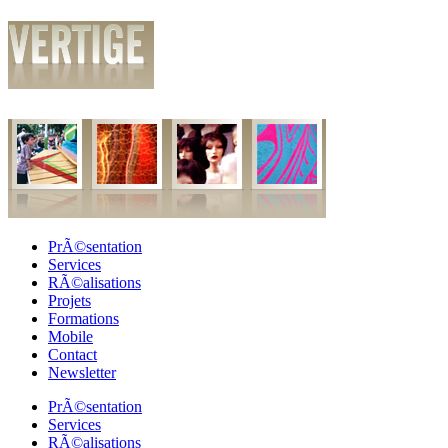
PrÃ©sentation
Services
RÃ©alisations
Projets
Formations
Mobile
Contact
Newsletter
PrÃ©sentation
Services
RÃ©alisations