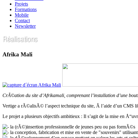
Projets
Formations
Mobile
Contact
Newsletter
Afrika Mali
CrÃ©ation du site d’Afrikamali, comprenant l’installation d’une bout
Vertige a rÃ©alisÃ© l’aspect technique du site, Ã l’aide d’un CMS li
Le projet a plusieurs objectifs ambitieux : Il s’agit de la mise en Å
la (rÃ©)insertion professionnelle de jeunes peu ou pas formÃ©s
la conception, fabrication et mise en vente de "souvenirs" utilisan
le dÃ©veloppement d’un espace mettant en valeur les arts et cult