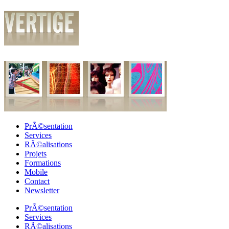
PrÃ©sentation
Services
RÃ©alisations
Projets
Formations
Mobile
Contact
Newsletter
PrÃ©sentation
Services
RÃ©alisations