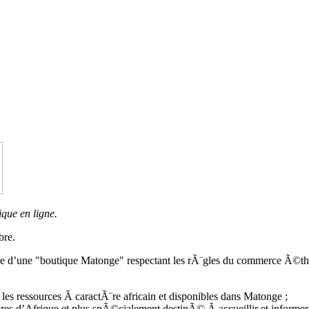
ique en ligne.
bre.
“uvre d’une "boutique Matonge" respectant les rÃ¨gles du commerce Ã©thi
t les ressources Ã caractÃ¨re africain et disponibles dans Matonge ;
ures d’Afrique et plus spÃ©cialement destinÃ© Ã accueillir et informe