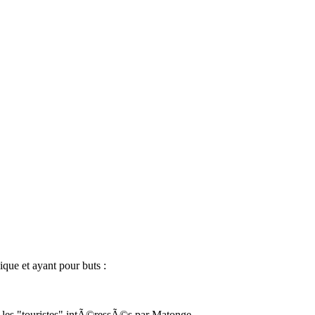
que et ayant pour buts :
r les "touristes" intÃ©ressÃ©s par Matonge.