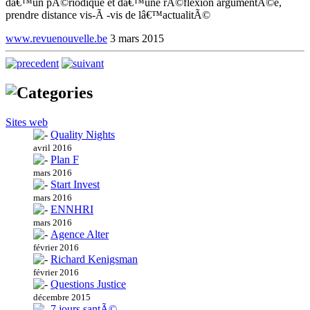
dâ€™un pÃ©riodique et dâ€™une rÃ©flexion argumentÃ©e,
prendre distance vis-Ã -vis de lâ€™actualitÃ©
www.revuenouvelle.be
3 mars 2015
Sites web
Quality Nights
avril 2016
Plan F
mars 2016
Start Invest
mars 2016
ENNHRI
mars 2016
Agence Alter
février 2016
Richard Kenigsman
février 2016
Questions Justice
décembre 2015
7 jours santÃ©