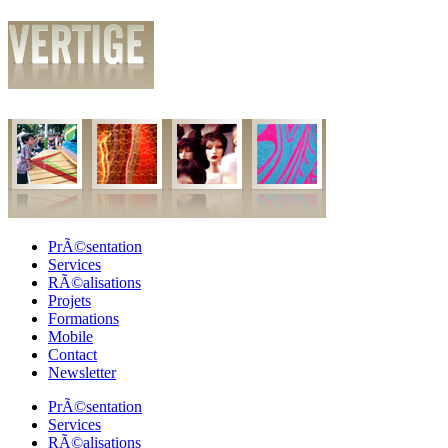
PrÃ©sentation
Services
RÃ©alisations
Projets
Formations
Mobile
Contact
Newsletter
PrÃ©sentation
Services
RÃ©alisations