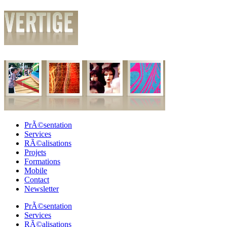
PrÃ©sentation
Services
RÃ©alisations
Projets
Formations
Mobile
Contact
Newsletter
PrÃ©sentation
Services
RÃ©alisations