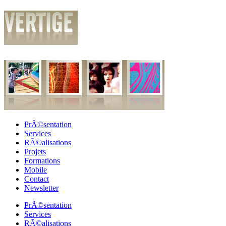
PrÃ©sentation
Services
RÃ©alisations
Projets
Formations
Mobile
Contact
Newsletter
PrÃ©sentation
Services
RÃ©alisations