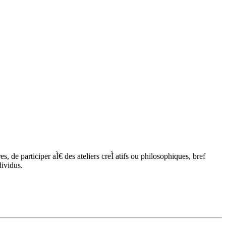
s, de participer aÌ€ des ateliers creÌ atifs ou philosophiques, bref
dividus.