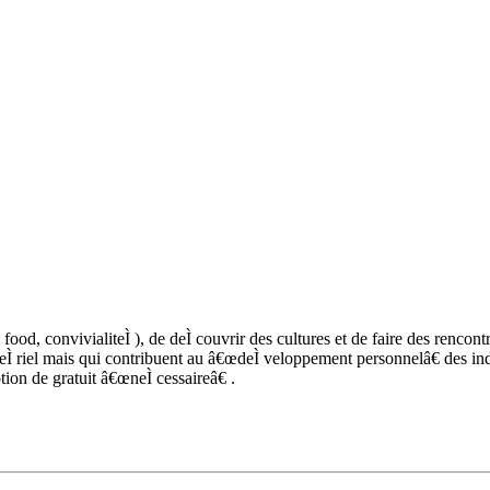
ood, convivialiteÌ ), de deÌ couvrir des cultures et de faire des rencontre
teÌ riel mais qui contribuent au â€œdeÌ veloppement personnelâ€ des in
otion de gratuit â€œneÌ cessaireâ€ .