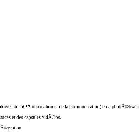
ologies de lâ€™information et de la communication) en alphabÃ©tisati
stuces et des capsules vidÃ©os.
ntÃ©gration.