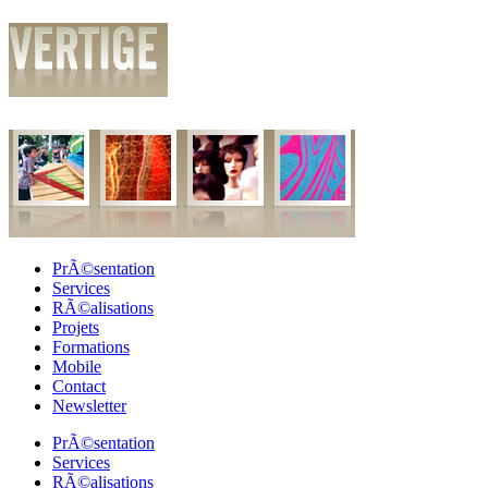
PrÃ©sentation
Services
RÃ©alisations
Projets
Formations
Mobile
Contact
Newsletter
PrÃ©sentation
Services
RÃ©alisations