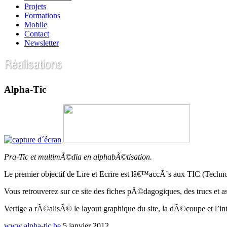
Projets
Formations
Mobile
Contact
Newsletter
Alpha-Tic
Pra-Tic et multimÃ©dia en alphabÃ©tisation.
Le premier objectif de Lire et Ecrire est lâ€™accÃ¨s aux TIC (Techn
Vous retrouverez sur ce site des fiches pÃ©dagogiques, des trucs et a
Vertige a rÃ©alisÃ© le layout graphique du site, la dÃ©coupe et l’i
www.alpha-tic.be
5 janvier 2012