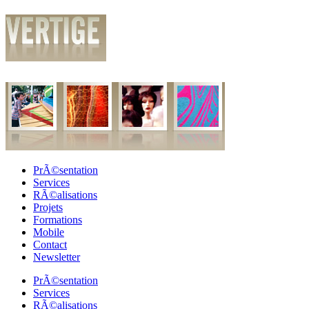
PrÃ©sentation
Services
RÃ©alisations
Projets
Formations
Mobile
Contact
Newsletter
PrÃ©sentation
Services
RÃ©alisations