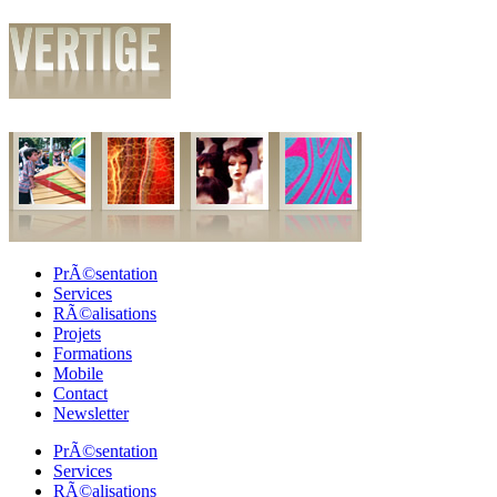
PrÃ©sentation
Services
RÃ©alisations
Projets
Formations
Mobile
Contact
Newsletter
PrÃ©sentation
Services
RÃ©alisations