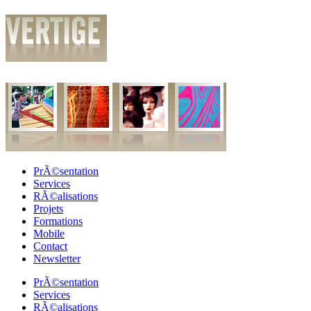
PrÃ©sentation
Services
RÃ©alisations
Projets
Formations
Mobile
Contact
Newsletter
PrÃ©sentation
Services
RÃ©alisations