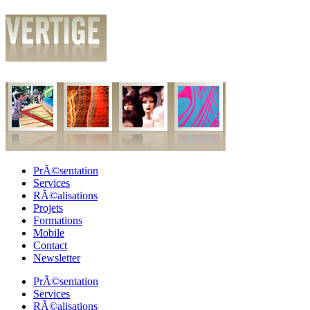
PrÃ©sentation
Services
RÃ©alisations
Projets
Formations
Mobile
Contact
Newsletter
PrÃ©sentation
Services
RÃ©alisations