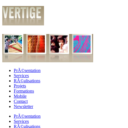
PrÃ©sentation
Services
RÃ©alisations
Projets
Formations
Mobile
Contact
Newsletter
PrÃ©sentation
Services
RÃ©alisations