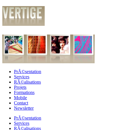
PrÃ©sentation
Services
RÃ©alisations
Projets
Formations
Mobile
Contact
Newsletter
PrÃ©sentation
Services
RÃ©alisations