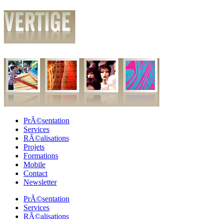
PrÃ©sentation
Services
RÃ©alisations
Projets
Formations
Mobile
Contact
Newsletter
PrÃ©sentation
Services
RÃ©alisations