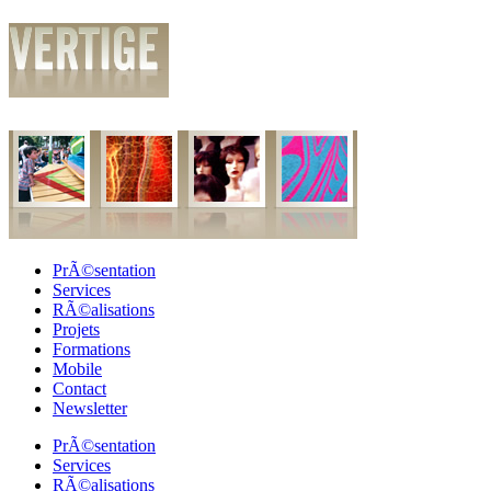
PrÃ©sentation
Services
RÃ©alisations
Projets
Formations
Mobile
Contact
Newsletter
PrÃ©sentation
Services
RÃ©alisations