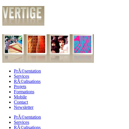
PrÃ©sentation
Services
RÃ©alisations
Projets
Formations
Mobile
Contact
Newsletter
PrÃ©sentation
Services
RÃ©alisations