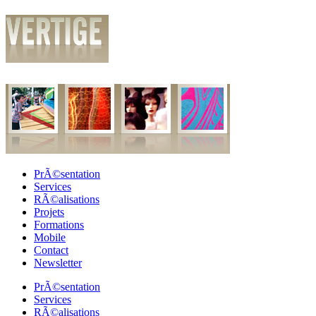
PrÃ©sentation
Services
RÃ©alisations
Projets
Formations
Mobile
Contact
Newsletter
PrÃ©sentation
Services
RÃ©alisations