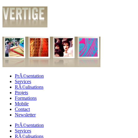
PrÃ©sentation
Services
RÃ©alisations
Projets
Formations
Mobile
Contact
Newsletter
PrÃ©sentation
Services
RÃ©alisations