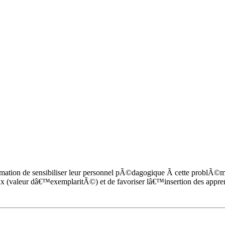
ation de sensibiliser leur personnel pÃ©dagogique Ã cette problÃ©m
ux (valeur dâ€™exemplaritÃ©) et de favoriser lâ€™insertion des appr